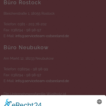
Büro Rostock
Bleicherstraße 1, 18055 Rostock
Telefon: 0381 - 203 78-202
Fax: 038294 - 98 98-97
E-Mail:
info@serviceteam-ostseeland.de
Büro Neubukow
Am Markt 12, 18233 Neubukow
Telefon: 038294 - 98 98-99
Fax: 038294 - 98 98-97
E-Mail:
info@serviceteam-ostseeland.de
Die Unternehmensfamilie Wüstholz ist